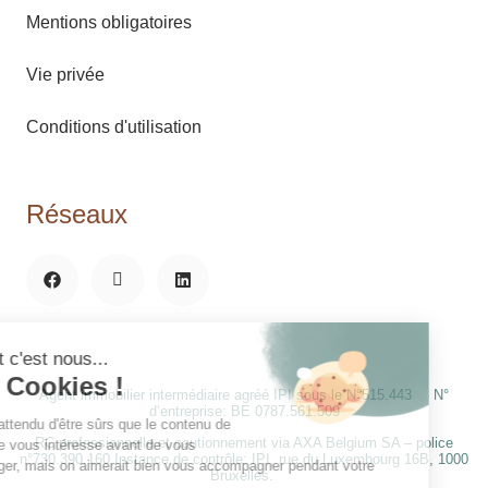
Mentions obligatoires
Vie privée
Conditions d'utilisation
Réseaux
Agent immobilier intermédiaire agréé IPI sous le N°515.443 N°
d’entreprise: BE 0787.561.509
RC professionnelle et cautionnement via AXA Belgium SA – police
n°730.390.160 Instance de contrôle: IPI, rue du Luxembourg 16B, 1000
Bruxelles.