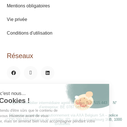
Mentions obligatoires
Vie privée
Conditions d'utilisation
Réseaux
Agent immobilier intermédiaire agréé IPI sous le N°515.443 N°
d’entreprise: BE 0787.561.509
RC professionnelle et cautionnement via AXA Belgium SA – police
n°730.390.160 Instance de contrôle: IPI, rue du Luxembourg 16B, 1000
Bruxelles.