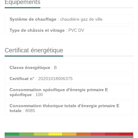
Equipements
Système de chauffage
: chaudière gaz de ville
Type de châssis et vitrage
: PVC DV
Certificat énergétique
Classe énergétique
: B
Certificat n°
: 20201018006375
Consommation spécifique d'énergie primaire E
spécifique
: 100
Consommation théorique totale d'énergie primaire E
totale
: 8085
A+
A
B
C
D
E
F
G
H