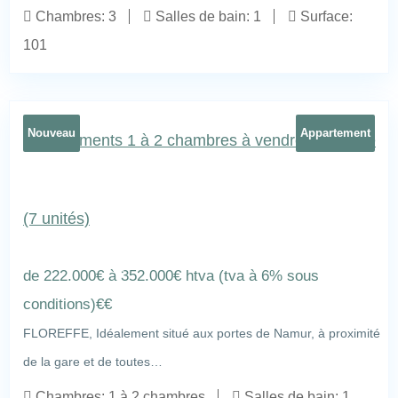
Chambres:
3
Salles de bain:
1
Surface:
101
Nouveau
Appartement
Appartements 1 à 2 chambres à vendre à Floreffe
(7 unités)
rue Célestin Hastir, Floreffe
21
de 222.000€ à 352.000€ htva (tva à 6% sous
conditions)
€
€
FLOREFFE, Idéalement situé aux portes de Namur, à proximité
de la gare et de toutes…
Chambres:
1 à 2 chambres
Salles de bain:
1