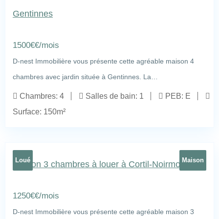
Gentinnes
rue Golard 29a, 1450 Gentinnes
29
1500
€
€/mois
D-nest Immobilière vous présente cette agréable maison 4
chambres avec jardin située à Gentinnes. La…
Chambres:
4
Salles de bain:
1
PEB:
E
Surface:
150m²
Loué
Maison
Maison 3 chambres à louer à Cortil-Noirmont
1250
€
€/mois
D-nest Immobilière vous présente cette agréable maison 3