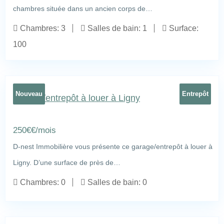
chambres située dans un ancien corps de…
rue du Tilleul 7g, Cortil-Noirmont
16
Chambres:
3
Salles de bain:
1
Surface:
100
Nouveau
Entrepôt
Garage/entrepôt à louer à Ligny
250
€
€/mois
D-nest Immobilière vous présente ce garage/entrepôt à louer à
Ligny. D’une surface de près de…
rue de la Ligne, Ligny
5
Chambres:
0
Salles de bain:
0