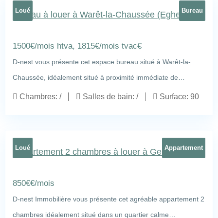
Loué
Bureau
Bureau à louer à Warêt-la-Chaussée (Eghezée)
1500€/mois htva, 1815€/mois tvac
€
D-nest vous présente cet espace bureau situé à Warêt-la-
Chaussée, idéalement situé à proximité immédiate de…
Chaussée de Namur 435, 5310 Warêt-la-Chaussée
17
Chambres:
/
Salles de bain:
/
Surface:
90
Loué
Appartement
Appartement 2 chambres à louer à Gembloux
850
€
€/mois
D-nest Immobilière vous présente cet agréable appartement 2
chambres idéalement situé dans un quartier calme…