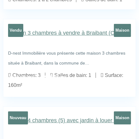
Vendu
Maison
Maison 3 chambres à vendre à Braibant (Ciney)
D-nest Immobilière vous présente cette maison 3 chambres
située à Braibant, dans la commune de…
Chambres:
3
Salles de bain:
1
Surface:
route d'Yvoir 100 5190 Braibant
24
160m²
Nouveau
Maison
Maison 4 chambres (5) avec jardin à louer à