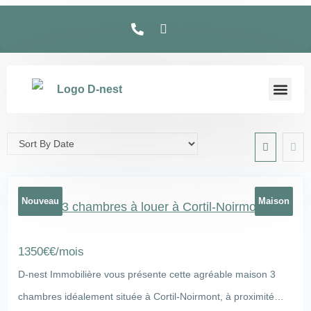
Nouveau
Maison
Maison 3 chambres à louer à Cortil-Noirmont
1350
€
€/mois
D-nest Immobilière vous présente cette agréable maison 3
chambres idéalement située à Cortil-Noirmont, à proximité…
Place de Cortil 6d, Cortil-Noirmont
18