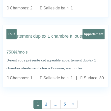
Avenue du Ponant 31
18
Chambres:
2
Salles de bain:
1
Loué
Appartement
Appartement duplex 1 chambre à louer à Boninne
750
€
€/mois
D-nest vous présente cet agréable appartement duplex 1
chambre idéalement situé à Boninne, aux portes…
route de Hannut 263, 5021 Boninne
16
Chambres:
1
Salles de bain:
1
Surface:
80
1
2
…
5
»