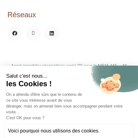
Réseaux
Agent immobilier intermédiaire agréé IPI sous le N°515.443 N°
d’entreprise: BE 0787.561.509
RC professionnelle et cautionnement via AXA Belgium SA – police
n°730.390.160 Instance de contrôle: IPI, rue du Luxembourg 16B, 1000
Bruxelles.
Soumis au code déontologique de l’IPI La déontologie de l’agent
immobilier | BIV (ipi.be)
Compte bancaire: BE97 7320 6539 7249 Compte tiers: BE19 7320 7017
5612
Crée par
Beeware